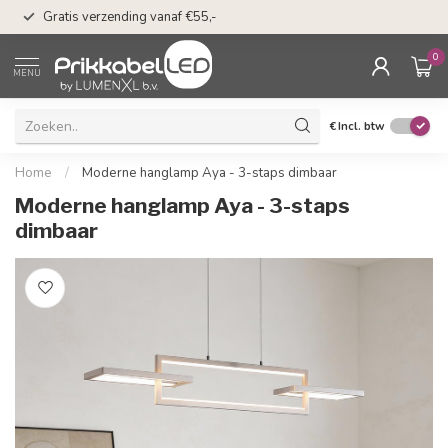
50 dagen bedenkti
Gratis verzending vanaf €55,-
Klarna
0
MENU
€
Incl. btw
Home
/
Moderne hanglamp Aya - 3-staps dimbaar
Moderne hanglamp Aya - 3-staps
dimbaar