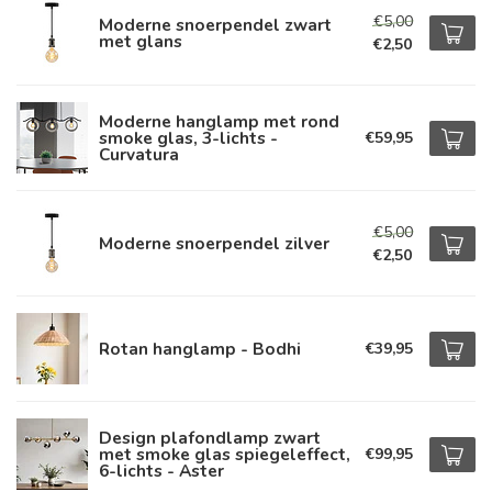
€5,00
Moderne snoerpendel zwart
met glans
€2,50
Moderne hanglamp met rond
smoke glas, 3-lichts -
€59,95
Curvatura
€5,00
Moderne snoerpendel zilver
€2,50
Rotan hanglamp - Bodhi
€39,95
Design plafondlamp zwart
met smoke glas spiegeleffect,
€99,95
6-lichts - Aster