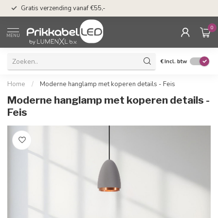
50 dagen bedenkti
Gratis verzending vanaf €55,-
Klarna
0
MENU
€
Incl. btw
Home
/
Moderne hanglamp met koperen details - Feis
Moderne hanglamp met koperen details -
Feis