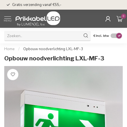
n
50 dagen bedenkti
Gratis verzending vanaf €55,-
Klarna
0
MENU
€
Incl. btw
Home
/
Opbouw noodverlichting LXL-MF-3
Opbouw noodverlichting LXL-MF-3