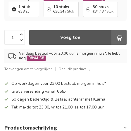
1 stuk
10 stuks
30 stuks
€38,25
€36,34
/ Stuk
€34,43
/ Stuk
Voeg toe
Vandaag besteld voor 23.00 uur is morgen in huis*. Je hebt
nog
08:44:57
Toevoegen om te vergelijken
Deel dit product
Op werkdagen voor 23.00 besteld, morgen in huis*
Gratis verzending vanaf €55,-
50 dagen bedenktijd & Betaal achteraf met Klarna
Tel: ma-do tot 23.00, vr tot 21.00, za tot 17.00 uur
Productomschrijving