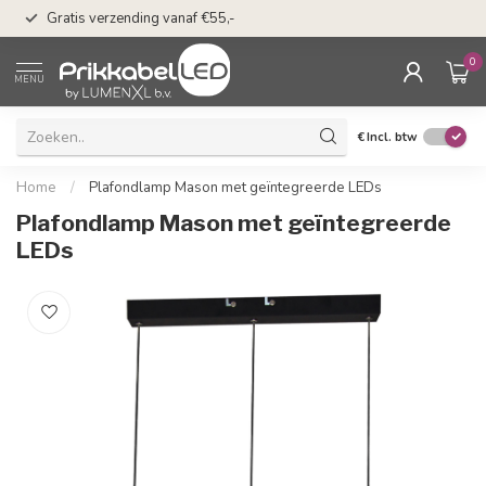
50 dagen bedenkti
Gratis verzending vanaf €55,-
Klarna
0
MENU
€
Incl. btw
Home
/
Plafondlamp Mason met geïntegreerde LEDs
Plafondlamp Mason met geïntegreerde
LEDs