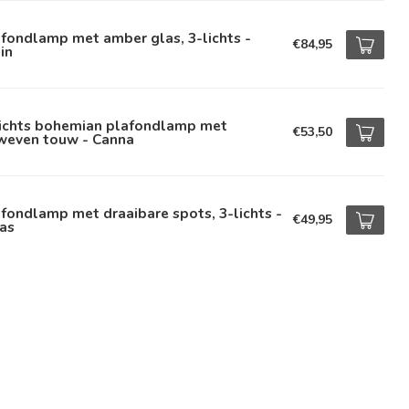
fondlamp met amber glas, 3-lichts -
€84,95
in
lichts bohemian plafondlamp met
€53,50
weven touw - Canna
fondlamp met draaibare spots, 3-lichts -
€49,95
as