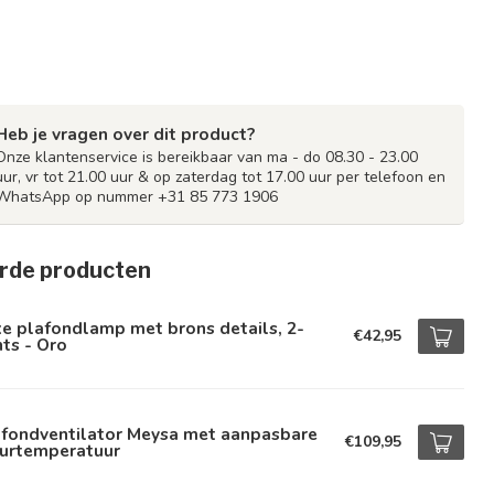
Heb je vragen over dit product?
Onze klantenservice is bereikbaar van ma - do 08.30 - 23.00
uur, vr tot 21.00 uur & op zaterdag tot 17.00 uur per telefoon en
WhatsApp op nummer +31 85 773 1906
rde producten
e plafondlamp met brons details, 2-
€42,95
hts - Oro
afondventilator Meysa met aanpasbare
€109,95
eurtemperatuur