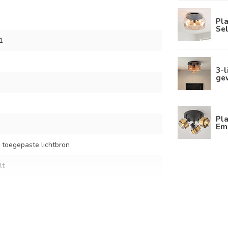
Pla
Sel
1
3-
ge
Pla
Em
 toegepaste lichtbron
lt