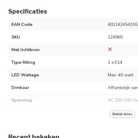
Specificaties
EAN Code
601142454255
SKU
124965
Met lichtbron
Type fitting
1 x E14
LED Wattage
Max. 40 watt
Dimbaar
Afhankelijk van
Spanning
AC 220-240 Vo
Frequentie
50/60 Hz
Bekijk alles
Kleur armatuur
Zwart
Recent bekeken