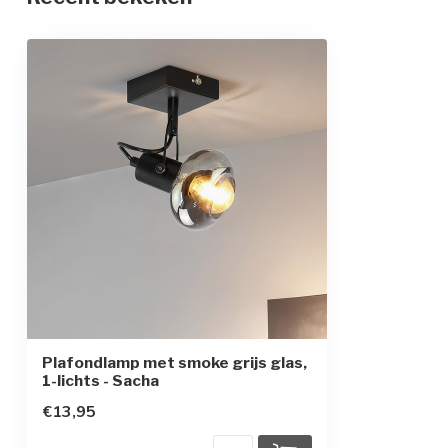
Materiaal
IJzer en glas
Afmetingen
8 x 8 x 2,5 cm
In hoogte verstelbaar
Beschermingsgraad
IP20
Beschermingsklasse
1
Sensor
Plafondlamp met smoke grijs glas,
1-lichts - Sacha
€13,95