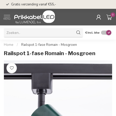
n
50 dagen bedenkti
Gratis verzending vanaf €55,-
Klarna
0
MENU
€
Incl. btw
Home
/
Railspot 1-fase Romain - Mosgroen
Railspot 1-fase Romain - Mosgroen