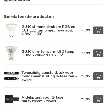
Gerelateerde producten
GU10 slimme dimbare RGB en
CCT LED lamp met Tuya app,
€8,99
4,9W - 100°
GU10 dim-to-warm LED lamp
€3,99
3,8W, 2200-2700K - 36°
Tweezijdig aansluitblok voor
middenaansluiting 1-fase rail -
€5,95
zwart
Afdekplaat voor 1-fase
€5,95
railsysteem - zwart