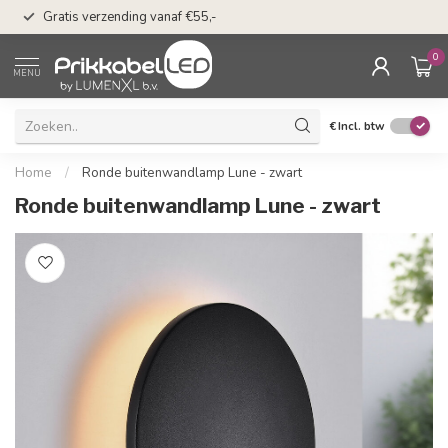
n
50 dagen bedenkti
Gratis verzending vanaf €55,-
Klarna
0
MENU
€
Incl. btw
Home
/
Ronde buitenwandlamp Lune - zwart
Ronde buitenwandlamp Lune - zwart