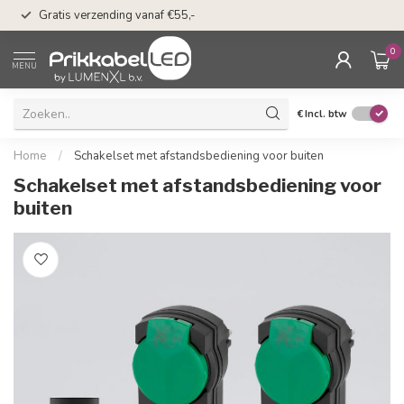
50 dagen bedenkti
Gratis verzending vanaf €55,-
Klarna
0
MENU
€
Incl. btw
Home
/
Schakelset met afstandsbediening voor buiten
Schakelset met afstandsbediening voor
buiten