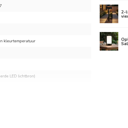
7
2-
vi
Op
en kleurtemperatuur
Sa
eerde LED lichtbron)
lt