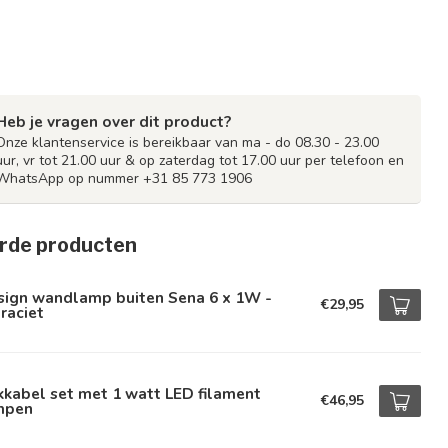
Heb je vragen over dit product?
Onze klantenservice is bereikbaar van ma - do 08.30 - 23.00
uur, vr tot 21.00 uur & op zaterdag tot 17.00 uur per telefoon en
WhatsApp op nummer +31 85 773 1906
rde producten
sign wandlamp buiten Sena 6 x 1W -
€29,95
raciet
kkabel set met 1 watt LED filament
€46,95
mpen