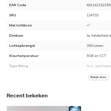
EAN Code
601142152159
SKU
124733
Met lichtbron
Dimbaar
Ja, helderheid 
Lichtopbrengst
350 lumen
Kleurtemperatuur
RGB en CCT
Type fitting
N.v.t. (geïntegr
Vermogen
8W
Bekijk alles
Spanning
AC 220-240 Vo
Recent bekeken
Frequentie
50/60 Hz
Stralingshoek
0 - 120°