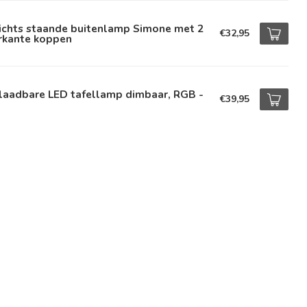
lichts staande buitenlamp Simone met 2
€32,95
erkante koppen
laadbare LED tafellamp dimbaar, RGB -
€39,95
l