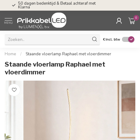
50 dagen bedenktijd & Betaal achteraf met
Tel: ma-do tot 23.0
Klarna
17.00 uur
0
MENU
€
Incl. btw
Home
/
Staande vloerlamp Raphael met vloerdimmer
Staande vloerlamp Raphael met
vloerdimmer