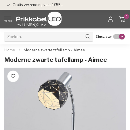
n
50 dagen bedenkti
Gratis verzending vanaf €55,-
Klarna
0
MENU
€
Incl. btw
Home
/
Moderne zwarte tafellamp - Aimee
Moderne zwarte tafellamp - Aimee