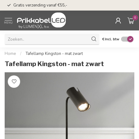
50 dagen bedenkti
Gratis verzending vanaf €55,-
Klarna
0
MENU
€
Incl. btw
Home
/
Tafellamp Kingston - mat zwart
Tafellamp Kingston - mat zwart