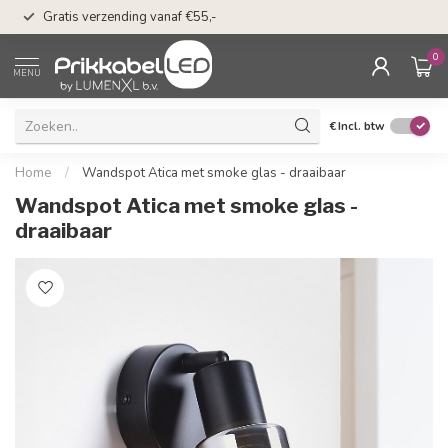
50 dagen bedenkti
Gratis verzending vanaf €55,-
Klarna
0
MENU
€
Incl. btw
Home
/
Wandspot Atica met smoke glas - draaibaar
Wandspot Atica met smoke glas -
draaibaar