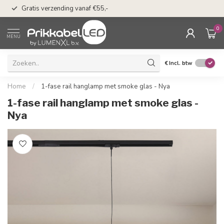
n
50 dagen bedenkti
Gratis verzending vanaf €55,-
Klarna
0
MENU
€
Incl. btw
Home
/
1-fase rail hanglamp met smoke glas - Nya
1-fase rail hanglamp met smoke glas -
Nya