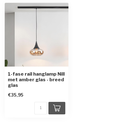
1-fase rail hanglamp Nill
met amber glas - breed
glas
€35,95