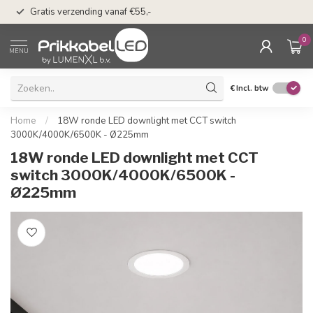
n
50 dagen bedenkti
Gratis verzending vanaf €55,-
Klarna
0
MENU
€
Incl. btw
Home
/
18W ronde LED downlight met CCT switch
3000K/4000K/6500K - Ø225mm
18W ronde LED downlight met CCT
switch 3000K/4000K/6500K -
Ø225mm