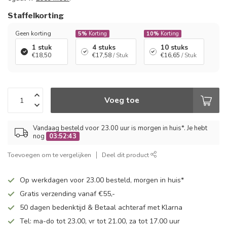
Staffelkorting
Geen korting
5%
Korting
10%
Korting
1 stuk
4 stuks
10 stuks
€18,50
€17,58
/ Stuk
€16,65
/ Stuk
Voeg toe
Vandaag besteld voor 23.00 uur is morgen in huis*. Je hebt
nog
03:52:43
Toevoegen om te vergelijken
Deel dit product
Op werkdagen voor 23.00 besteld, morgen in huis*
Gratis verzending vanaf €55,-
50 dagen bedenktijd & Betaal achteraf met Klarna
Tel: ma-do tot 23.00, vr tot 21.00, za tot 17.00 uur