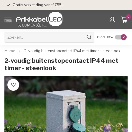
50 dagen bedenkti
Gratis verzending vanaf €55,-
Klarna
0
MENU
€
Incl. btw
Home
/
2-voudig buitenstopcontact IP44 met timer - steenlook
2-voudig buitenstopcontact IP44 met
timer - steenlook