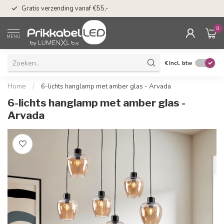
n
50 dagen bedenkti
Gratis verzending vanaf €55,-
Klarna
0
MENU
€
Incl. btw
Home
/
6-lichts hanglamp met amber glas - Arvada
6-lichts hanglamp met amber glas -
Arvada