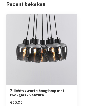
Recent bekeken
Materiaal
IJzer en glas
Afmetingen
Ø43 x 150 cm
In hoogte verstelbaar
Beschermingsgraad
IP20
Beschermingsklasse
1
Sensor
7-lichts zwarte hanglamp met
rookglas - Ventura
€85,95