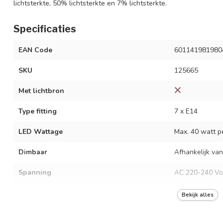
lichtsterkte, 50% lichtsterkte en 7% lichtsterkte.
Specificaties
EAN Code
601141981980
SKU
125665
Met lichtbron
Type fitting
7 x E14
LED Wattage
Max. 40 watt pe
Dimbaar
Afhankelijk van
Spanning
AC 220-240 Vo
Frequentie
50/60 Hz
Bekijk alles
Kleur armatuur
Mat zwart