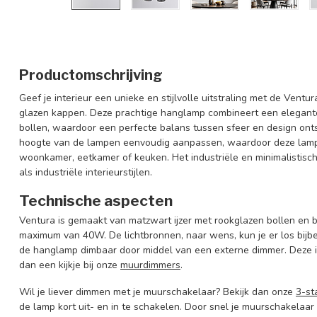
Productomschrijving
Geef je interieur een unieke en stijlvolle uitstraling met de Ven
glazen kappen. Deze prachtige hanglamp combineert een elegant
bollen, waardoor een perfecte balans tussen sfeer en design onts
hoogte van de lampen eenvoudig aanpassen, waardoor deze lamp ve
woonkamer, eetkamer of keuken. Het industriële en minimalistisc
als industriële interieurstijlen.
Technische aspecten
Ventura is gemaakt van matzwart ijzer met rookglazen bollen en 
maximum van 40W. De lichtbronnen, naar wens, kun je er los bijbes
de hanglamp dimbaar door middel van een externe dimmer. Deze i
dan een kijkje bij onze
muurdimmers
.
Wil je liever dimmen met je muurschakelaar? Bekijk dan onze
3-st
de lamp kort uit- en in te schakelen. Door snel je muurschakelaar