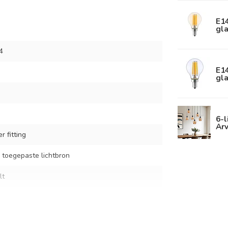
E1
gla
4
E1
gla
6-l
Ar
r fitting
 toegepaste lichtbron
lt