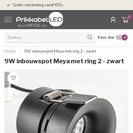
50 dagen bedenkti
Gratis verzending vanaf €55,-
Klarna
0
MENU
€
Incl. btw
Home
/
9W inbouwspot Meya met ring 2 - zwart
9W inbouwspot Meya met ring 2 - zwart