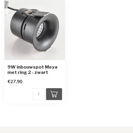
9W inbouwspot Meya
met ring 2 - zwart
€27,90