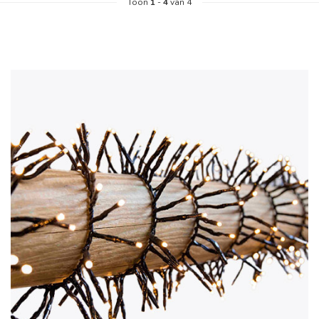
Toon
1
-
4
van 4