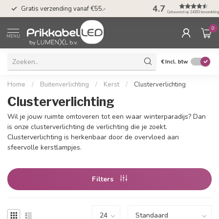
50 dagen bedenkti
4.7
Gratis verzending vanaf €55,-
Klarna
Gebaseerd op 24393 beoordelin
0
MENU
€
Incl. btw
Home
/
Buitenverlichting
/
Kerst
/
Clusterverlichting
Clusterverlichting
Wil je jouw ruimte omtoveren tot een waar winterparadijs? Dan
is onze clusterverlichting de verlichting die je zoekt.
Clusterverlichting is herkenbaar door de overvloed aan
sfeervolle kerstlampjes.
Filters