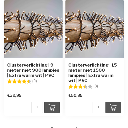
Clusterverlichting | 9
Clusterverlichting | 15
meter met 900 lampjes
meter met 1500
| Extra warm wit | PVC
lampjes | Extra warm
wit | PVC
Beoordeling:
4.4 uit 5 sterren
(9)
Beoordeling:
3.9 uit 5 sterren
(8)
€39,95
€59,95