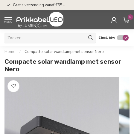
50 dagen bedenkti
Gratis verzending vanaf €55,-
Klarna
0
MENU
€
Incl. btw
Home
/
Compacte solar wandlamp met sensor Nero
Compacte solar wandlamp met sensor
Nero