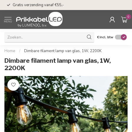
50 dagen bedenkti
Gratis verzending vanaf €55,-
Klarna
0
MENU
€
Incl. btw
Home
/
Dimbare filament lamp van glas, 1W, 2200K
Dimbare filament lamp van glas, 1W,
2200K