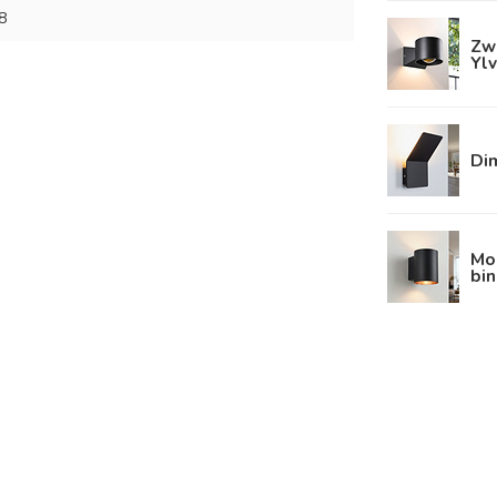
8
Zw
Yl
Di
Mo
bin