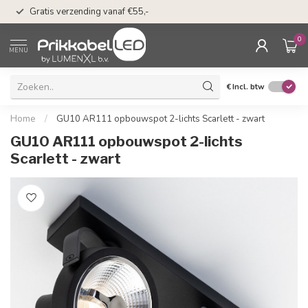
n
50 dagen bedenkti
Gratis verzending vanaf €55,-
Klarna
0
MENU
€
Incl. btw
Home
/
GU10 AR111 opbouwspot 2-lichts Scarlett - zwart
GU10 AR111 opbouwspot 2-lichts
Scarlett - zwart