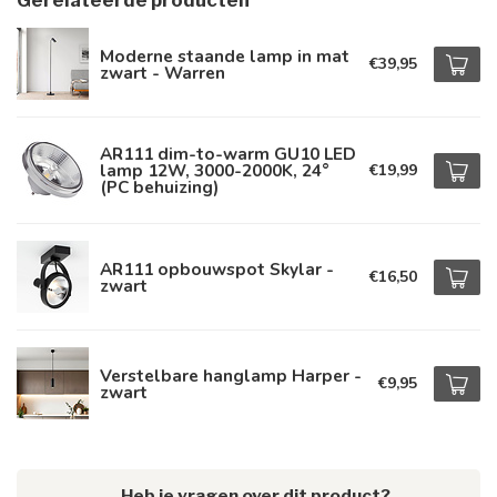
Gerelateerde producten
Moderne staande lamp in mat
€39,95
zwart - Warren
AR111 dim-to-warm GU10 LED
lamp 12W, 3000-2000K, 24°
€19,99
(PC behuizing)
AR111 opbouwspot Skylar -
€16,50
zwart
Verstelbare hanglamp Harper -
€9,95
zwart
Heb je vragen over dit product?