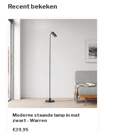
Recent bekeken
Materiaal
ijzer
Afmetingen
20 x 20 x 150 
Beschermingsgraad
IP20
Beschermingsklasse
2
Sensor
Moderne staande lamp in mat
zwart - Warren
€39,95