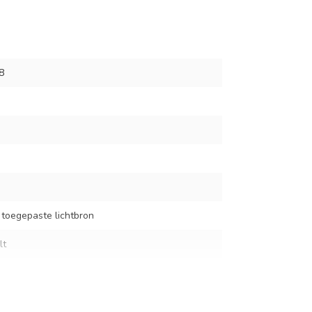
8
 toegepaste lichtbron
lt