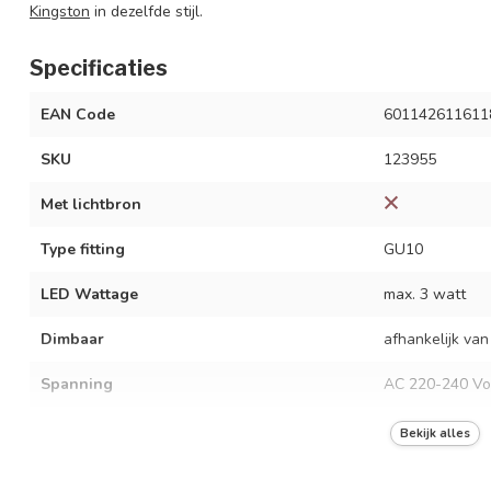
Kingston
in dezelfde stijl.
Specificaties
EAN Code
601142611611
SKU
123955
Met lichtbron
Type fitting
GU10
LED Wattage
max. 3 watt
Dimbaar
afhankelijk van
Spanning
AC 220-240 Vo
Frequentie
50/60 Hz
Bekijk alles
Kleur armatuur
mat zwart