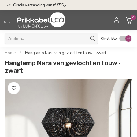
50 dagen bedenkti
Gratis verzending vanaf €55,-
Klarna
0
MENU
€
Incl. btw
Home
/
Hanglamp Nara van gevlochten touw - zwart
Hanglamp Nara van gevlochten touw -
zwart