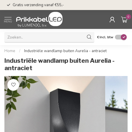
50 dagen bedenkti
Gratis verzending vanaf €55,-
Klarna
0
MENU
€
Incl. btw
Home
/
Industriële wandlamp buiten Aurelia - antraciet
Industriële wandlamp buiten Aurelia -
antraciet