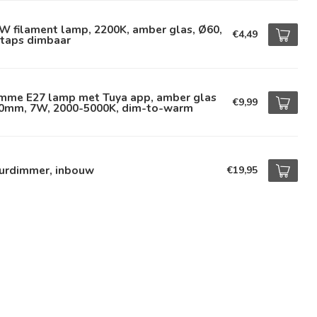
W filament lamp, 2200K, amber glas, Ø60,
€4,49
staps dimbaar
imme E27 lamp met Tuya app, amber glas
€9,99
0mm, 7W, 2000-5000K, dim-to-warm
urdimmer, inbouw
€19,95