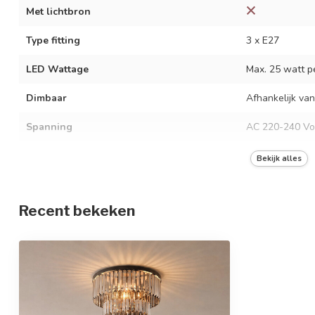
Met lichtbron
Type fitting
3 x E27
LED Wattage
Max. 25 watt pe
Dimbaar
Afhankelijk van
Spanning
AC 220-240 Vo
Frequentie
50/60 Hz
Bekijk alles
Kleur armatuur
Zwart
Recent bekeken
Materiaal
Metaal en glas
Afmetingen
Ø40 x 33 cm
In hoogte verstelbaar
Beschermingsgraad
IP20