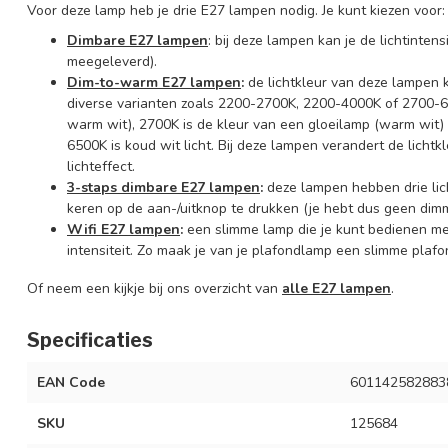
Voor deze lamp heb je drie E27 lampen nodig. Je kunt kiezen voor:
Dimbare E27 lampen
: bij deze lampen kan je de lichtinte
meegeleverd).
Dim-to-warm E27 lampen
:
de lichtkleur van deze lampen 
diverse varianten zoals 2200-2700K, 2200-4000K of 2700-650
warm wit), 2700K is de kleur van een gloeilamp (warm wit) e
6500K is koud wit licht. Bij deze lampen verandert de lichtkleu
lichteffect.
3-staps dimbare E27 lampen
:
deze lampen hebben drie lic
keren op de aan-/uitknop te drukken (je hebt dus geen dimm
Wifi E27 lampen
:
een slimme lamp die je kunt bedienen m
intensiteit. Zo maak je van je plafondlamp een slimme plaf
Of neem een kijkje bij ons overzicht van
alle E27 lampen
.
Specificaties
EAN Code
601142582883
SKU
125684