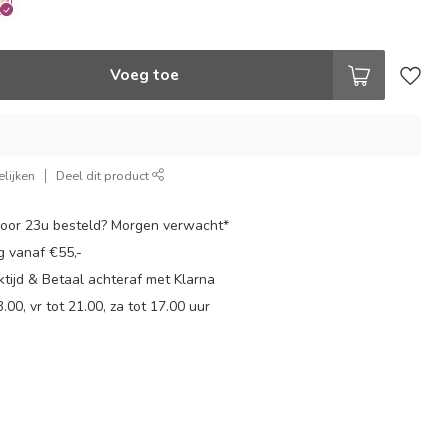
Voeg toe
lijken
Deel dit product
oor 23u besteld? Morgen verwacht*
g vanaf €55,-
tijd & Betaal achteraf met Klarna
.00, vr tot 21.00, za tot 17.00 uur