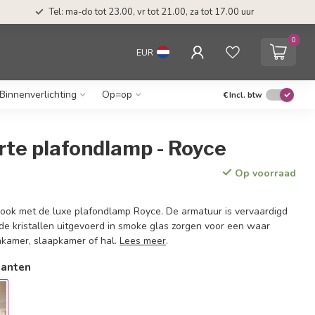
Tel: ma-do tot 23.00, vr tot 21.00, za tot 17.00 uur
0
EUR
Binnenverlichting
Op=op
€
Incl. btw
rte plafondlamp - Royce
Op voorraad
look met de luxe plafondlamp Royce. De armatuur is vervaardigd
 de kristallen uitgevoerd in smoke glas zorgen voor een waar
nkamer, slaapkamer of hal.
Lees meer
.
ianten