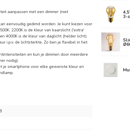
4,5
nsiteit aanpassen met een dimmer (niet
3-
kan eenvoudig gedimd worden. Je kunt kiezen voor
0K. 2200K is de kleur van kaarslicht ('extra'
n 4000K is de kleur van daglicht (helder licht).
Sl
r i.p.v. de lichtsterkte. Zo ben je flexibel in het
Ø6
htintensiteiten en kun je dimmen door meerdere
er nodig).
et je smartphone voor elke gewenste kleur en
Mu
ondlamp.
8