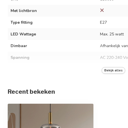
Met lichtbron
Type fitting
E27
LED Wattage
Max. 25 watt
Dimbaar
Afhankelijk van
Spanning
AC 220-240 Vo
Frequentie
50/60 Hz
Bekijk alles
Kleur armatuur
Zwart met gou
Recent bekeken
Materiaal
Metaal en glas
Afmetingen
Ø22 x 120 cm
In hoogte verstelbaar
Beschermingsgraad
IP20