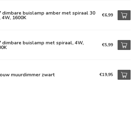
7 dimbare buislamp amber met spiraal 30
€6,99
, 4W, 1600K
 dimbare buislamp met spiraal, 4W,
€5,99
00K
bouw muurdimmer zwart
€19,95