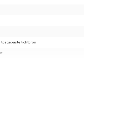
 toegepaste lichtbron
lt
d