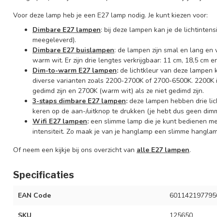
Voor deze lamp heb je een E27 lamp nodig. Je kunt kiezen voor:
Dimbare E27 lampen
: bij deze lampen kan je de lichtinte
meegeleverd).
Dimbare E27 buislampen
: de lampen zijn smal en lang en 
warm wit. Er zijn drie lengtes verkrijgbaar: 11 cm, 18,5 cm e
Dim-to-warm E27 lampen
:
de lichtkleur van deze lampen 
diverse varianten zoals 2200-2700K of 2700-6500K. 2200K is 
gedimd zijn en 2700K (warm wit) als ze niet gedimd zijn.
3-staps dimbare E27 lampen
:
deze lampen hebben drie lic
keren op de aan-/uitknop te drukken (je hebt dus geen dimm
Wifi E27 lampen
:
een slimme lamp die je kunt bedienen m
intensiteit. Zo maak je van je hanglamp een slimme hanglam
Of neem een kijkje bij ons overzicht van
alle E27 lampen
.
Specificaties
EAN Code
601142197795
SKU
125650