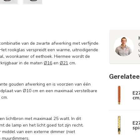
 combinatie van de zwarte afwerking met verfijnde
 Het rookglas verspreidt een warme, uitnodigende
hal, woonkamer of eethoek. Hiermee wordt de
rkrijgbaar in de maten
Ø16
en
Ø21
cm.
Gerelatee
ante gouden afwerking en is voorzien van één
ondplaat van Ø10 cm en een maximaal verstelbare
E27
cm
 cm.
en lichtbron met maximaal 25 watt. In dit
E2
mt de lamp en het licht goed tot zijn recht.
spi
r middel van een externe dimmer (niet
e
muurdimmers
.