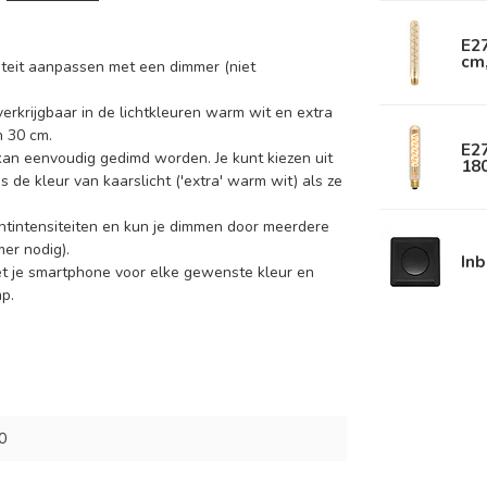
E2
cm
nsiteit aanpassen met een dimmer (niet
verkrijgbaar in de lichtkleuren warm wit en extra
n 30 cm.
E27
kan eenvoudig gedimd worden. Je kunt kiezen uit
18
de kleur van kaarslicht ('extra' warm wit) als ze
htintensiteiten en kun je dimmen door meerdere
er nodig).
In
et je smartphone voor elke gewenste kleur en
p.
0