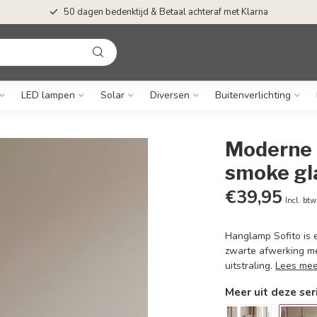
50 dagen bedenktijd & Betaal achteraf met Klarna
LED lampen
Solar
Diversen
Buitenverlichting
Moderne 
smoke gla
€39,95
Incl. btw
Hanglamp Sofito is e
zwarte afwerking me
uitstraling.
Lees mee
Meer uit deze ser