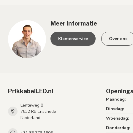
Meer informatie
Klantenservice
Over ons
PrikkabelLED.nl
Openings
Maandag:
Lenteweg 8
Dinsdag:
7532 RB Enschede
Nederland
Woensdag:
Donderdag:
+31 85 773 1906