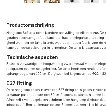
Productomschrijving
Hanglamp Sofito is een bijzondere aanvulling op elk interieur. De
gouden accenten geeft de lamp een luxe en elegante uitstraling.
gloed wanneer de lamp brandt, waardoor het perfect is voor de 
lamp een echte blikvanger in je interieur. De lamp is daarnaast ve
Technische aspecten
Basso is vervaardigd uit hoogwaardig zwart metaal met een eleg
rookglazen bol met spiegeleffect. De lamp heeft een ronde plaf
ophanghoogte van 120 cm. De glazen bol is gemeten op Ø22 x 32
E27 fitting
Deze hanglamp beschikt over één E27 fitting en is geschikt voor e
armatuur past het beste een
30 cm filament buislamp
, hiermee ko
Afhankelijk van de gekozen lichtbron is de hanglamp dimbaar doo
inbegrepen). Ben je hiernaar op zoek? Neem dan een kijkje bij onz