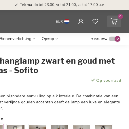
Tel: ma-do tot 23.00, vr tot 21.00, za tot 17.00 uur
0
EUR
Binnenverlichting
Op=op
€
Incl. btw
hanglamp zwart en goud met
s - Sofito
Op voorraad
en bijzondere aanvulling op elk interieur. De combinatie van een
t verfijnde gouden accenten geeft de lamp een luxe en elegante
r
.
ie