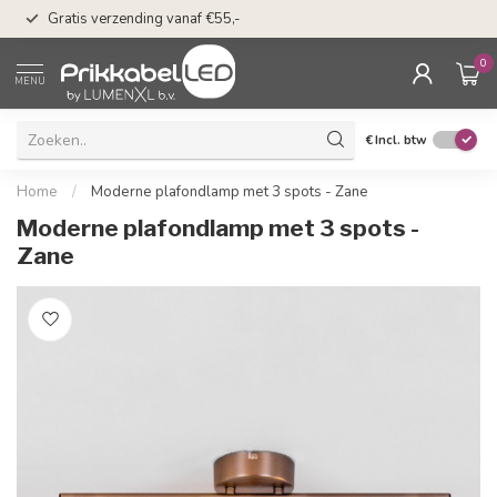
50 dagen bedenkti
Gratis verzending vanaf €55,-
Klarna
0
MENU
€
Incl. btw
Home
/
Moderne plafondlamp met 3 spots - Zane
Moderne plafondlamp met 3 spots -
Zane