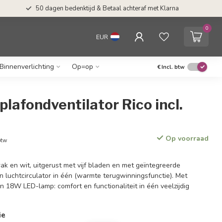
50 dagen bedenktijd & Betaal achteraf met Klarna
0
EUR
Binnenverlichting
Op=op
€
Incl. btw
lafondventilator Rico incl.
Op voorraad
btw
rak en wit, uitgerust met vijf bladen en met geïntegreerde
en luchtcirculator in één (warmte terugwinningsfunctie). Met
 18W LED-lamp: comfort en functionaliteit in één veelzijdig
ie