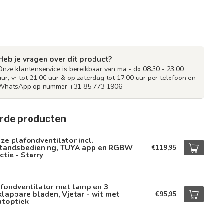
Heb je vragen over dit product?
Onze klantenservice is bereikbaar van ma - do 08.30 - 23.00
uur, vr tot 21.00 uur & op zaterdag tot 17.00 uur per telefoon en
WhatsApp op nummer +31 85 773 1906
rde producten
jze plafondventilator incl.
standsbediening, TUYA app en RGBW
€119,95
ctie - Starry
fondventilator met lamp en 3
klapbare bladen, Vjetar - wit met
€95,95
utoptiek