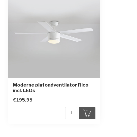
Afmetingen
ø132cm x 39cm 
Beschermingsgraad
IP20
Beschermingsklasse
1
Afstandsbediening inbegrepen:
Toebehoren
Afstandsbedien
Moderne plafondventilator Rico
incl. LEDs
€195,95