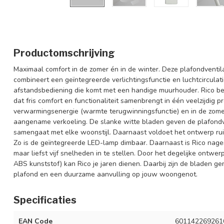
Productomschrijving
Maximaal comfort in de zomer én in de winter. Deze plafondventilat
combineert een geïntegreerde verlichtingsfunctie en luchtcirculat
afstandsbediening die komt met een handige muurhouder. Rico b
dat fris comfort en functionaliteit samenbrengt in één veelzijdig p
verwarmingsenergie (warmte terugwinningsfunctie) en in de zomer 
aangename verkoeling. De slanke witte bladen geven de plafondven
samengaat met elke woonstijl. Daarnaast voldoet het ontwerp r
Zo is de geïntegreerde LED-lamp dimbaar. Daarnaast is Rico nage
maar liefst vijf snelheden in te stellen. Door het degelijke ontw
ABS kunststof) kan Rico je jaren dienen. Daarbij zijn de bladen ge
plafond en een duurzame aanvulling op jouw woongenot.
Specificaties
EAN Code
601142269261