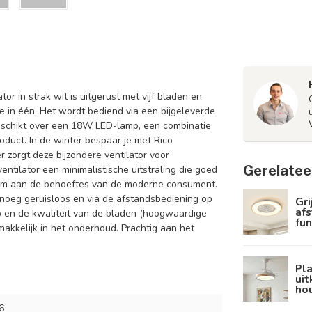
or in strak wit is uitgerust met vijf bladen en
ie in één. Het wordt bediend via een bijgeleverde
eschikt over een 18W LED-lamp, een combinatie
roduct. In de winter bespaar je met Rico
zorgt deze bijzondere ventilator voor
Gerelatee
tilator een minimalistische uitstraling die goed
uim aan de behoeftes van de moderne consument.
noeg geruisloos en via de afstandsbediening op
Gri
af
erp en de kwaliteit van de bladen (hoogwaardige
fun
makkelijk in het onderhoud. Prachtig aan het
Pla
uit
ho
6