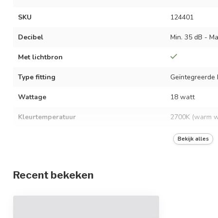
SKU
124401
Decibel
Min. 35 dB - Ma
Met lichtbron
Type fitting
Geïntegreerde 
Wattage
18 watt
Kleurtemperatuur
2700K (warm w
Dimbaar
Ja, met afstand
Bekijk alles
Lichtopbrengst
1120 lumen
Recent bekeken
Spanning
AC 220-240 Vo
Frequentie
50/60 Hz
Kleur armatuur
Wit