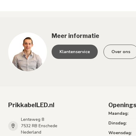
Meer informatie
Klantenservice
Over ons
PrikkabelLED.nl
Openings
Maandag:
Lenteweg 8
Dinsdag:
7532 RB Enschede
Nederland
Woensdag: