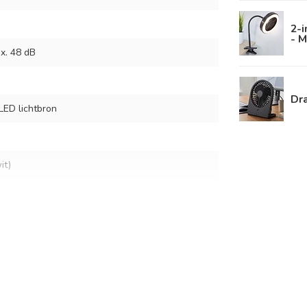
2-i
- M
x. 48 dB
Dra
LED lichtbron
it)
sbediening.
lt