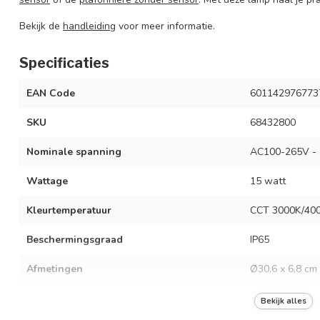
Bekijk de
handleiding
voor meer informatie.
Specificaties
EAN Code
601142976773
SKU
68432800
Nominale spanning
AC100-265V - 
Wattage
15 watt
Kleurtemperatuur
CCT 3000K/40
Beschermingsgraad
IP65
Afmetingen
Ø30,6 x 6,8 cm
Lichtopbrengst
1300 lumen
Bekijk alles