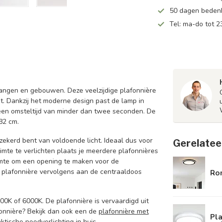
50 dagen bedenk
Tel: ma-do tot 23
gangen en gebouwen. Deze veelzijdige plafonnière
t. Dankzij het moderne design past de lamp in
 een omsteltijd van minder dan twee seconden. De
82 cm.
zekerd bent van voldoende licht. Ideaal dus voor
Gerelatee
imte te verlichten plaats je meerdere plafonnières
ruimte om een opening te maken voor de
 de plafonnière vervolgens aan de centraaldoos
Ro
4000K of 6000K. De plafonnière is vervaardigd uit
onnière? Bekijk dan ook een de
plafonnière met
Pla
ktische noodverlichting in huis.