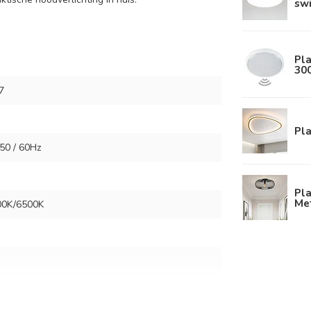
swi
Pla
30
7
Pl
50 / 60Hz
Pla
Me
00K/6500K