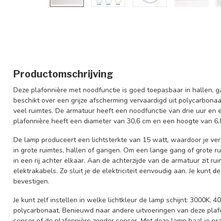
Productomschrijving
Deze plafonnière met noodfunctie is goed toepasbaar in hallen, 
beschikt over een grijze afscherming vervaardigd uit polycarbonaa
veel ruimtes. De armatuur heeft een noodfunctie van drie uur en
plafonnière heeft een diameter van 30,6 cm en een hoogte van 6,
De lamp produceert een lichtsterkte van 15 watt, waardoor je ver
in grote ruimtes, hallen of gangen. Om een lange gang of grote ru
in een rij achter elkaar. Aan de achterzijde van de armatuur zit 
elektrakabels. Zo sluit je de elektriciteit eenvoudig aan. Je kunt
bevestigen.
Je kunt zelf instellen in welke lichtkleur de lamp schijnt: 3000K, 
polycarbonaat. Benieuwd naar andere uitvoeringen van deze plaf
sensor
of de
plafonnière zonder sensor
. Met deze lamp haal je pra