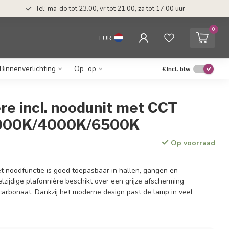
Tel: ma-do tot 23.00, vr tot 21.00, za tot 17.00 uur
0
EUR
Binnenverlichting
Op=op
€
Incl. btw
re incl. noodunit met CCT
3000K/4000K/6500K
Op voorraad
t noodfunctie is goed toepasbaar in hallen, gangen en
zijdige plafonnière beschikt over een grijze afscherming
ycarbonaat. Dankzij het moderne design past de lamp in veel