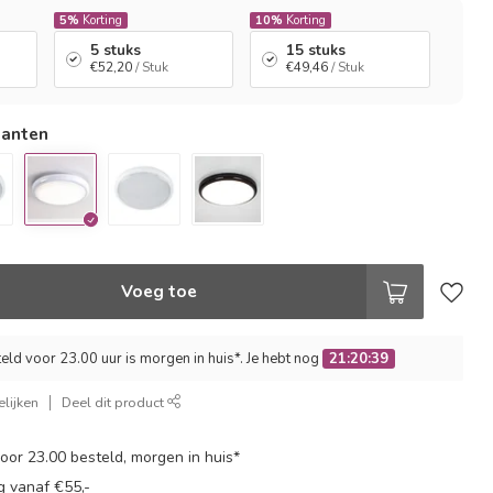
5%
Korting
10%
Korting
5 stuks
15 stuks
€52,20
/ Stuk
€49,46
/ Stuk
ianten
Voeg toe
ld voor 23.00 uur is morgen in huis*. Je hebt nog
21:20:39
lijken
Deel dit product
or 23.00 besteld, morgen in huis*
g vanaf €55,-