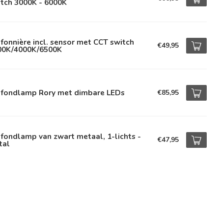
tch 3000K - 6000K
fonnière incl. sensor met CCT switch
€49,95
00K/4000K/6500K
afondlamp Rory met dimbare LEDs
€85,95
fondlamp van zwart metaal, 1-lichts -
€47,95
tal