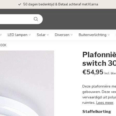
50 dagen bedenktijd & Betaal achteraf met Klarna
LED lampen
Solar
Diversen
Buitenverlichting
500K
Plafonniè
switch 
€54,95
Incl. btw
Deze plafonnière me
gebouwen. Deze veel
vervaardigd uit pol
ruimtes.
Lees meer
.
Staffelkorting