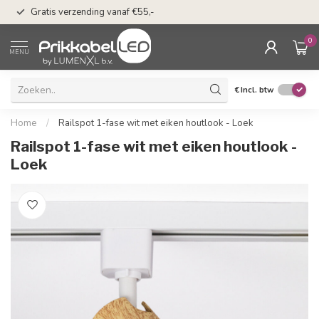
50 dagen bedenkti
Gratis verzending vanaf €55,-
Klarna
0
MENU
€
Incl. btw
Home
/
Railspot 1-fase wit met eiken houtlook - Loek
Railspot 1-fase wit met eiken houtlook -
Loek