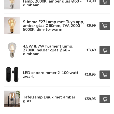
lamp, 2000K, amber glas Ø60 -
€4,99
dimbaar
Slimme E27 lamp met Tuya app,
amber glas Ø60mm, 7W, 2000-
€9,99
5000K, dim-to-warm
4,5W & 7W filament lamp,
2700K, helder glas Ø60 -
€3,49
dimbaar
LED snoerdimmer 2-100 watt -
€18,95
zwart
Tafellamp Duuk met amber
€59,95
glas