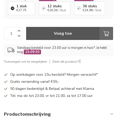
1 stuk
12 stuks
36 stuks
€27,75
€26,36
/ Stuk
€24,98
/ Stuk
Voeg toe
Vandaag besteld voor 23.00 uur is morgen in huis*. Je hebt
nog
15:09:30
Toevoegen om te vergelijken
Deel dit product
Op werkdagen voor 23u besteld? Morgen verwacht*
Gratis verzending vanaf €55,-
50 dagen bedenktijd & Betaal achteraf met Klarna
Tel: ma-do tot 23.00, vr tot 21.00, za tot 17.00 uur
Productomschrijving