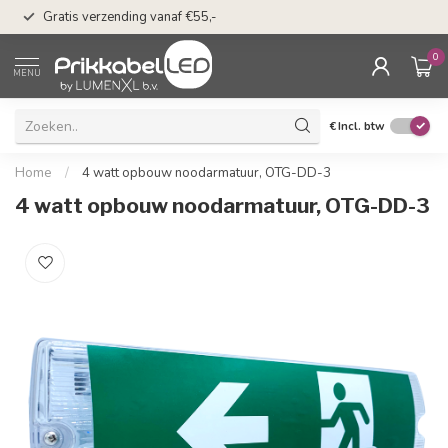
50 dagen bedenkti
Gratis verzending vanaf €55,-
Klarna
0
MENU
€
Incl. btw
Home
/
4 watt opbouw noodarmatuur, OTG-DD-3
4 watt opbouw noodarmatuur, OTG-DD-3