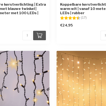
e kerstverlichting | Extra
Koppelbare kerstverlichti
met blauwe twinkel |
warm wit | vanaf 10 met
meter met 100 LEDs |
LEDs | rubber
Beoordeling:
4.8 uit 5 ste
(17)
€24,95