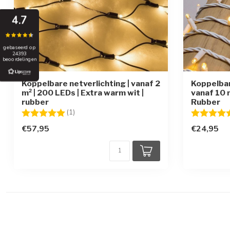
4.7
gebaseerd op
24393
beoordelingen
Koppelbare netverlichting | vanaf 2
Koppelbar
m² | 200 LEDs | Extra warm wit |
vanaf 10 
rubber
Rubber
Beoordeling:
5.0 uit 5 sterren
Beoordelin
(1)
€57,95
€24,95