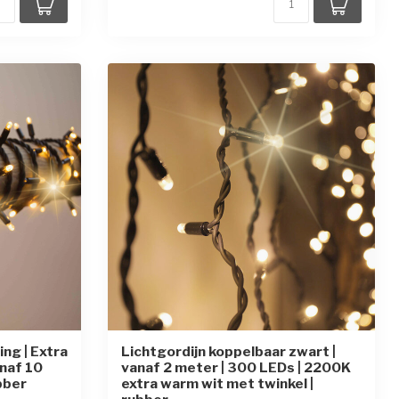
ng | Extra
Lichtgordijn koppelbaar zwart |
anaf 10
vanaf 2 meter | 300 LEDs | 2200K
bber
extra warm wit met twinkel |