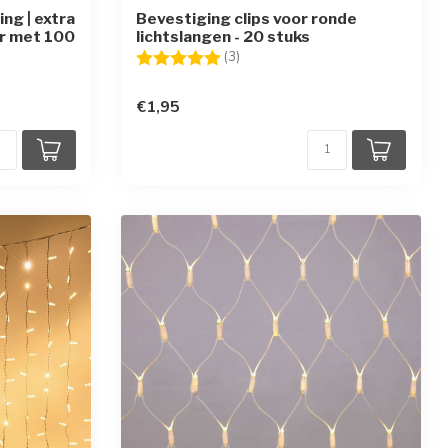
ng | extra
Bevestiging clips voor ronde
er met 100
lichtslangen - 20 stuks
Beoordeling:
5.0 uit 5 sterren
(3)
rren
€1,95