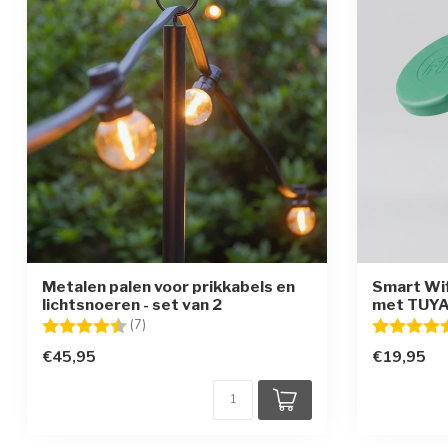
Metalen palen voor prikkabels en
Smart Wif
lichtsnoeren - set van 2
met TUYA
Beoordeling:
4.6 uit 5 sterren
Beoordelin
(7)
€45,95
€19,95