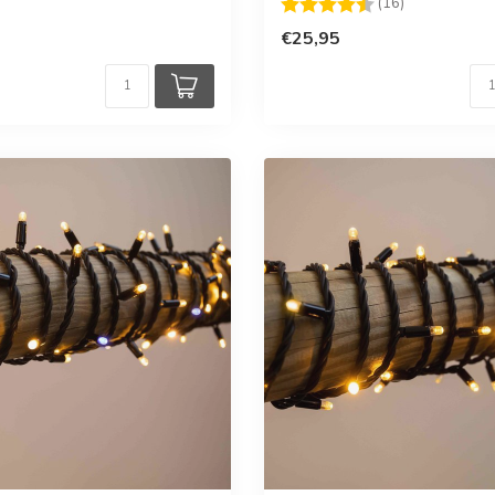
Beoordeling:
4.4 uit 5 ste
(16)
€25,95