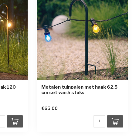
aak 120
Metalen tuinpalen met haak 62,5
cm set van 5 stuks
en
€65,00