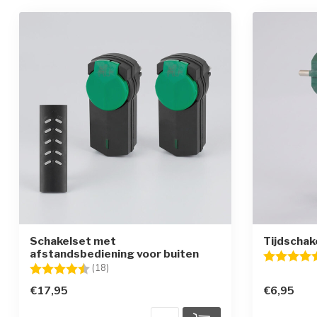
Schakelset met
Tijdschak
afstandsbediening voor buiten
Beoordelin
Beoordeling:
4.6 uit 5 sterren
(18)
€17,95
€6,95