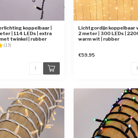
erlichting koppelbaar |
Lichtgordijn koppelbaar w
eter | 114 LEDs | extra
2 meter | 300 LEDs | 220
met twinkel | rubber
warm wit | rubber
g:
5.0 uit 5 sterren
(13)
€59,95