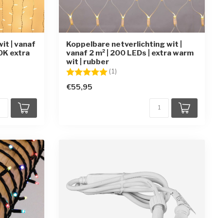
it | vanaf
Koppelbare netverlichting wit |
0K extra
vanaf 2 m² | 200 LEDs | extra warm
wit | rubber
Beoordeling:
5.0 uit 5 sterren
(1)
€55,95