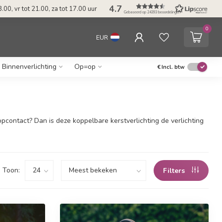
4.7
.00, vr tot 21.00, za tot 17.00 uur
Gebaseerd op 24393 beoordelingen
0
EUR
Binnenverlichting
Op=op
€
Incl. btw
pcontact? Dan is deze koppelbare kerstverlichting de verlichting
Toon:
Filters