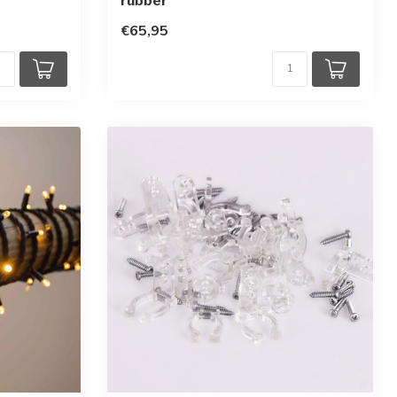
rubber
rren
€65,95