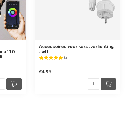
Accessoires voor kerstverlichting
anaf 10
- wit
i
Beoordeling:
5.0 uit 5 sterren
(2)
€4,95