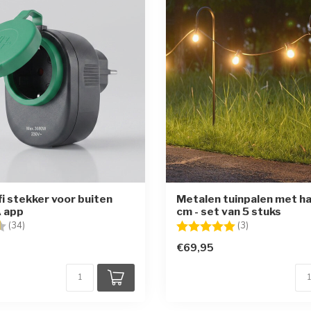
i stekker voor buiten
Metalen tuinpalen met h
 app
cm - set van 5 stuks
g:
4.5 uit 5 sterren
Beoordeling:
5.0 uit 5 sterr
(34)
(3)
€69,95