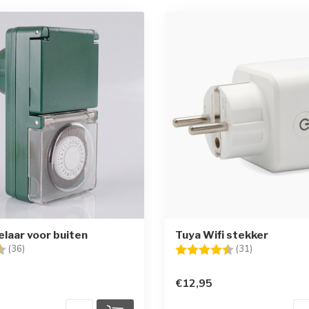
elaar voor buiten
Tuya Wifi stekker
g:
4.4 uit 5 sterren
Beoordeling:
4.4 uit 5 ste
(36)
(31)
€12,95