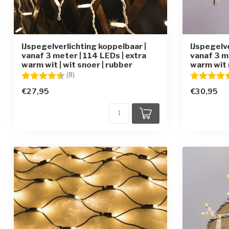
IJspegelverlichting koppelbaar |
IJspegelv
vanaf 3 meter | 114 LEDs | extra
vanaf 3 m
warm wit | wit snoer | rubber
warm wit 
Beoordeling:
4.9 uit 5 sterren
Beoordelin
(8)
€27,95
€30,95