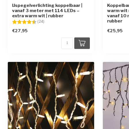
IJspegelverlichting koppelbaar |
Koppelbar
vanaf 3 meter met 114 LEDs –
warm wit 
extra warm wit | rubber
vanaf 10 
rubber
Beoordeling:
4.9 uit 5 sterren
(24)
€27,95
€25,95