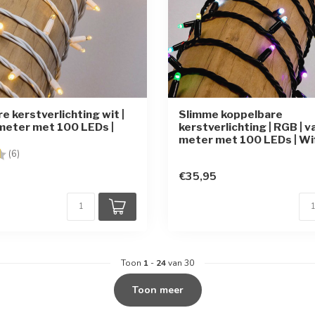
e kerstverlichting wit |
Slimme koppelbare
meter met 100 LEDs |
kerstverlichting | RGB | v
meter met 100 LEDs | Wif
g:
4.8 uit 5 sterren
(6)
€35,95
Toon
1
-
24
van 30
Toon meer