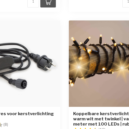
es voor kerstverlichting
Koppelbare kerstverlichti
warm wit met twinkel | v
meter met 100 LEDs | ru
g:
4.9 uit 5 sterren
(8)