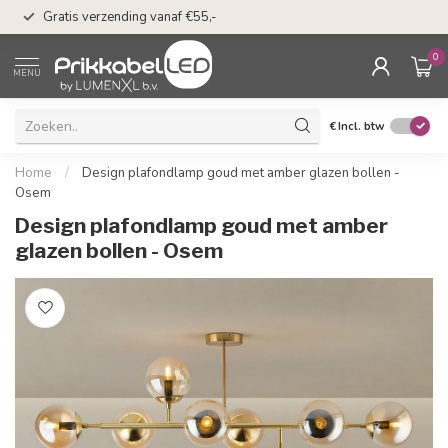
50 dagen bedenkti
Gratis verzending vanaf €55,-
Klarna
0
MENU
€
Incl. btw
Home
/
Design plafondlamp goud met amber glazen bollen -
Osem
Design plafondlamp goud met amber
glazen bollen - Osem