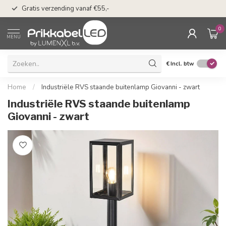
50 dagen bedenkti
Gratis verzending vanaf €55,-
Klarna
0
MENU
€
Incl. btw
Home
/
Industriële RVS staande buitenlamp Giovanni - zwart
Industriële RVS staande buitenlamp
Giovanni - zwart