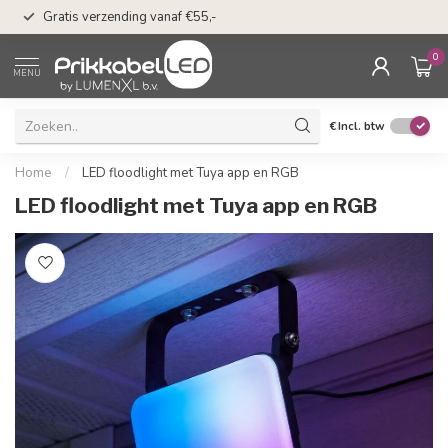
50 dagen bedenkti
Gratis verzending vanaf €55,-
Klarna
0
MENU
€
Incl. btw
Home
/
LED floodlight met Tuya app en RGB
LED floodlight met Tuya app en RGB