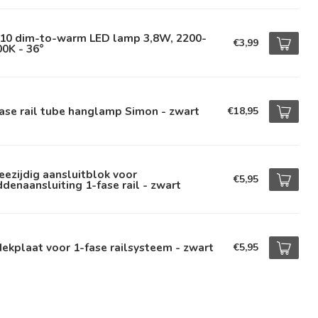
10 dim-to-warm LED lamp 3,8W, 2200-
€3,99
0K - 36°
ase rail tube hanglamp Simon - zwart
€18,95
ezijdig aansluitblok voor
€5,95
denaansluiting 1-fase rail - zwart
ekplaat voor 1-fase railsysteem - zwart
€5,95