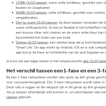
2700K GU10 lampen
: warm witte lichtkleur, geschikt voo
keuken en slaapkamer.
4000K GU10 lampen
: witte lichtkleur, geschikt voor ruimte
vergaderzalen.
Dim-to-warm GU10 lampen
: bij deze lampen verandert de 
warm wit/kaarslicht). Zo ben je flexibel in het lichteffect.
een knusse sfeer wilt creëren en de warm witte kleur kan na
bijvoorbeeld het lezen van een boek.
Slimm
e
GU10
lampen
: een slimme lamp die je kunt bediene
'Smart Life'. De app werkt op Android, iOS en is ook comp
app kun je de kleur en lichtsterkte van de spot bepalen en
Je kunt ook een kijkje nemen in het totaaloverzicht
alle GU10 lam
Het verschil tussen een 1-fase en een 3-
Bij een 1-fase railsysteem worden alle spots op één groep gescha
voor consumentengebruik. Een 3-fase railsysteem wordt vaker in 
Deze rails is logger en de railspots zijn in dit geval op drie groep
Als je lampen afzonderlijk wilt kunnen in- en uitschakelen dan kan
lampen
gebruikt.