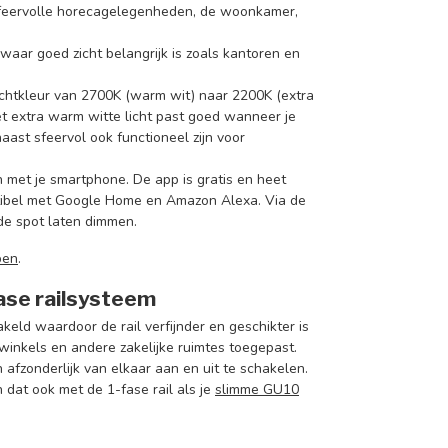
r sfeervolle horecagelegenheden, de woonkamer,
s waar goed zicht belangrijk is zoals kantoren en
lichtkleur van 2700K (warm wit) naar 2200K (extra
 Het extra warm witte licht past goed wanneer je
ast sfeervol ook functioneel zijn voor
n met je smartphone. De app is gratis en heet
atibel met Google Home en Amazon Alexa. Via de
 de spot laten dimmen.
pen
.
fase railsysteem
keld waardoor de rail verfijnder en geschikter is
winkels en andere zakelijke ruimtes toegepast.
en afzonderlijk van elkaar aan en uit te schakelen.
 dat ook met de 1-fase rail als je
slimme GU10