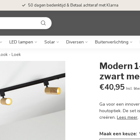
50 dagen bedenktijd & Betaal achteraf met Klarna
LED lampen
Solar
Diversen
Buitenverlichting
look - Loek
Modern 1-
zwart met
€40,95
Incl. btw
Ga voor een innover
houtoptiek. De set i
creëren.
Lees meer
.
Maak een keuze: