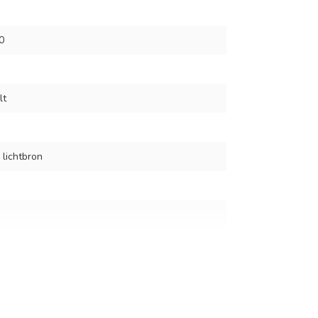
0
lt
 lichtbron
er spot