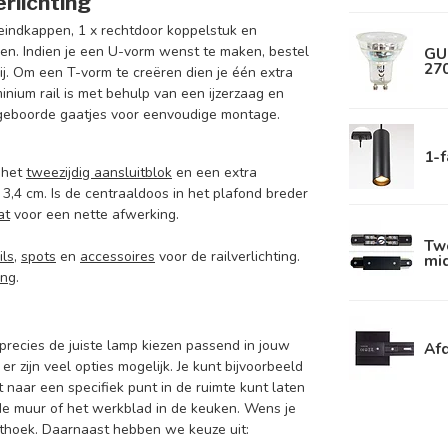
rlichting
eindkappen
, 1 x rechtdoor koppelstuk en
llen. Indien je een U-vorm wenst te maken, bestel
GU
270
ij. Om een T-vorm te creëren dien je één extra
inium rail is met behulp van een ijzerzaag en
rgeboorde gaatjes voor eenvoudige montage.
1-f
e het
tweezijdig aansluitblok
en een extra
n 3,4 cm. Is de centraaldoos in het plafond breder
at
voor een nette afwerking.
Twe
ils
,
spots
en
accessoires
voor de railverlichting.
mid
ing
.
e precies de juiste lamp kiezen passend in jouw
Afd
 zijn veel opties mogelijk. Je kunt bijvoorbeeld
t naar een specifiek punt in de ruimte kunt laten
 de muur of het werkblad in de keuken. Wens je
chthoek. Daarnaast hebben we keuze uit: