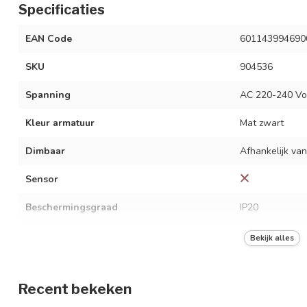
Specificaties
EAN Code
601143994690
SKU
904536
Spanning
AC 220-240 Vo
Kleur armatuur
Mat zwart
Dimbaar
Afhankelijk van
Sensor
Beschermingsgraad
IP20
Materiaal
Aluminium
Bekijk alles
Wattage
Max. 10 watt p
Recent bekeken