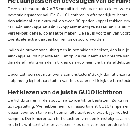
Het aanpassen en bevestigen van de railve
Deze set bestaat uit 2 x 75 cm rail incl. één aansluitblok en
twee 
bevestigingsmateriaal. De GU10 lichtbron is afzonderlijk te beste
dan minimaal één extra
rail
en twee
90 graden koppelstukken
erb
rail
, één
eindkapje
en één
T-koppelstuk
erbij te bestellen.
De alum
verstekbak geheel op maat te maken. De rail is voorzien van voo
Eventuele extra gaatjes kunnen bij geboord worden.
Indien de stroomaansluiting zich in het midden bevindt, dan kun j
eindkapje
er los bijbestellen. Let op, de rail heeft een breedte va
dan de afmeting van de rail, kies dan voor een
vierkante afdekpla
Liever zelf een set naar wens samenstellen? Bekijk dan al onze
ra
Hulp nodig bij het aansluiten van het systeem? Bekijk de
handleid
Het kiezen van de juiste GU10 lichtbron
De lichtbronnen in de spot zijn afzonderlijk te bestellen. Zo kun j
lichtopstelling. We hebben een ruim assortiment GU10 lampen en er
kiezen voor een lamp met een smalle lichthoek, waarbij je het lich
schijnen. Denk hierbij aan het uitlichten van een kunstobject aan
het licht wat centraler te verdelen, kies dan voor een bredere li