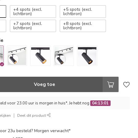
*
+4 spots (excl.
+5 spots (excl.
lichtbron)
lichtbron)
+7 spots (excl.
+8 spots (excl.
lichtbron)
lichtbron)
ie
Voeg toe
ld voor 23.00 uur is morgen in huis*. Je hebt nog
04:13:01
lijken
Deel dit product
oor 23u besteld? Morgen verwacht*