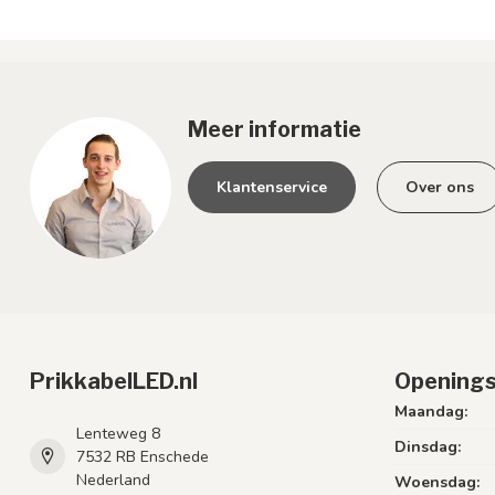
Meer informatie
Klantenservice
Over ons
PrikkabelLED.nl
Openings
Maandag:
Lenteweg 8
Dinsdag:
7532 RB Enschede
Nederland
Woensdag: