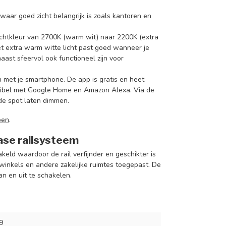
s waar goed zicht belangrijk is zoals kantoren en
lichtkleur van 2700K (warm wit) naar 2200K (extra
 Het extra warm witte licht past goed wanneer je
ast sfeervol ook functioneel zijn voor
n met je smartphone. De app is gratis en heet
atibel met Google Home en Amazon Alexa. Via de
 de spot laten dimmen.
pen
.
fase railsysteem
eld waardoor de rail verfijnder en geschikter is
winkels en andere zakelijke ruimtes toegepast. De
aan en uit te schakelen.
9