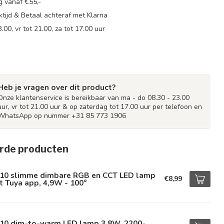
g vanaf €55,-
tijd & Betaal achteraf met Klarna
.00, vr tot 21.00, za tot 17.00 uur
Heb je vragen over dit product?
Onze klantenservice is bereikbaar van ma - do 08.30 - 23.00
uur, vr tot 21.00 uur & op zaterdag tot 17.00 uur per telefoon en
WhatsApp op nummer +31 85 773 1906
rde producten
10 slimme dimbare RGB en CCT LED lamp
€8,99
 Tuya app, 4,9W - 100°
10 dim-to-warm LED lamp 3,8W, 2200-