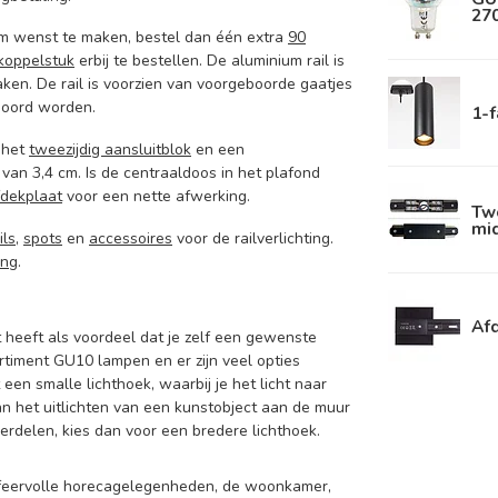
270
orm wenst te maken, bestel dan één extra
90
koppelstuk
erbij te bestellen.
De aluminium rail is
ken. De rail is voorzien van voorgeboorde gaatjes
boord worden.
1-f
e het
tweezijdig aansluitblok
en een
e van 3,4 cm. Is de centraaldoos in het plafond
fdekplaat
voor een nette afwerking.
Twe
mid
ils
,
spots
en
accessoires
voor de railverlichting.
ing
.
Afd
 heeft als voordeel dat je zelf een gewenste
rtiment GU10 lampen en er zijn veel opties
een smalle lichthoek, waarbij je het licht naar
aan het uitlichten van een kunstobject aan de muur
verdelen, kies dan voor een bredere lichthoek.
r sfeervolle horecagelegenheden, de woonkamer,