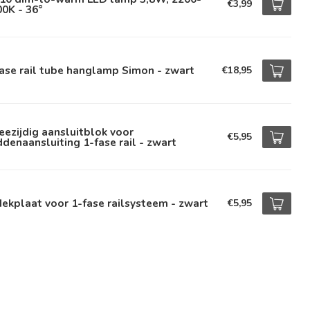
€3,99
0K - 36°
ase rail tube hanglamp Simon - zwart
€18,95
ezijdig aansluitblok voor
€5,95
denaansluiting 1-fase rail - zwart
ekplaat voor 1-fase railsysteem - zwart
€5,95