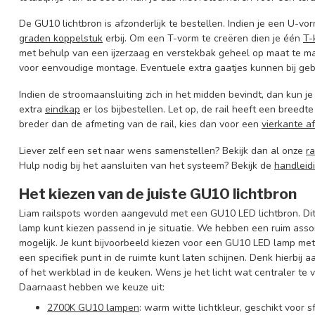
De GU10 lichtbron is afzonderlijk te bestellen. Indien je een U-v
graden koppelstuk
erbij. Om een T-vorm te creëren dien je één
T-
met behulp van een ijzerzaag en verstekbak geheel op maat te ma
voor eenvoudige montage. Eventuele extra gaatjes kunnen bij ge
Indien de stroomaansluiting zich in het midden bevindt, dan kun j
extra
eindkap
er los bijbestellen. Let op, de rail heeft een breedt
breder dan de afmeting van de rail, kies dan voor een
vierkante a
Liever zelf een set naar wens samenstellen? Bekijk dan al onze
ra
Hulp nodig bij het aansluiten van het systeem? Bekijk de
handleid
Het kiezen van de juiste GU10 lichtbron
Liam railspots worden aangevuld met een GU10 LED lichtbron. Dit
lamp kunt kiezen passend in je situatie. We hebben een ruim asso
mogelijk. Je kunt bijvoorbeeld kiezen voor een GU10 LED lamp met 
een specifiek punt in de ruimte kunt laten schijnen. Denk hierbij 
of het werkblad in de keuken. Wens je het licht wat centraler te 
Daarnaast hebben we keuze uit:
2700K GU10 lampen
: warm witte lichtkleur, geschikt voo