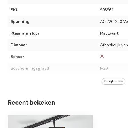
SKU
903961
Spanning
AC 220-240 Vo
Kleur armatuur
Mat zwart
Dimbaar
Afhankelijk van
Sensor
Beschermingsgraad
IP20
Materiaal
Aluminium
Bekijk alles
Type fitting
GU10
Recent bekeken
Wattage
Max. 10 watt p