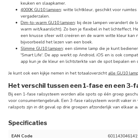
keuken en slaapkamer.
4000K GU10 lampen
: witte lichtkleur, geschikt voor ruimte
vergaderzalen.
Dim-to-warm GU10 lampen
: bij deze lampen verandert de 
warm wit/kaarslicht). Zo ben je flexibel in het lichteffect.
een knusse sfeer wilt creëren en de warm witte kleur kan na
bijvoorbeeld het lezen van een boek.
Slimm
e
GU10
lampen
: een slimme lamp die je kunt bediene
'Smart Life'. De app werkt op Android, iOS en is ook comp
app kun je de kleur en lichtsterkte van de spot bepalen en
Je kunt ook een kijkje nemen in het totaaloverzicht
alle GU10 lam
Het verschil tussen een 1-fase en een 3-
Bij een 1-fase railsysteem worden alle spots op één groep geschak
voor consumentengebruik. Een 3-fase railsysteem wordt vaker in 
railspots zijn in dit geval op drie groepen afzonderlijk van elkaar 
Specificaties
EAN Code
601143046141