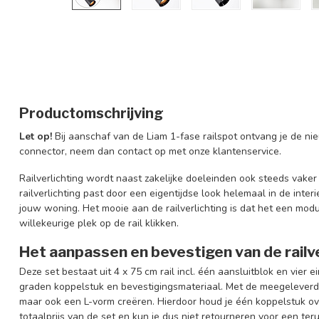
Productomschrijving
Let op!
Bij aanschaf van de Liam 1-fase railspot ontvang je de nie
connector, neem dan contact op met onze klantenservice.
Railverlichting wordt naast zakelijke doeleinden ook steeds vake
railverlichting past door een eigentijdse look helemaal in de inter
jouw woning. Het mooie aan de railverlichting is dat het een modul
willekeurige plek op de rail klikken.
Het aanpassen en bevestigen van de railve
Deze set bestaat uit 4 x 75 cm rail incl. één aansluitblok en
vier 
graden koppelstuk en bevestigingsmateriaal. Met de meegeleverde
maar ook een L-vorm creëren. Hierdoor houd je één koppelstuk over
totaalprijs van de set en kun je dus niet retourneren voor een ter