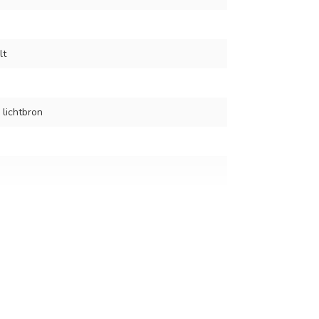
lt
 lichtbron
er spot