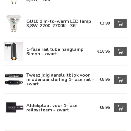
GU10 dim-to-warm LED lamp
€3,99
3,8W, 2200-2700K - 36°
1-fase rail tube hanglamp
€18,95
Simon - zwart
Tweezijdig aansluitblok voor
middenaansluiting 1-fase rail -
€5,95
zwart
Afdekplaat voor 1-fase
€5,95
railsysteem - zwart