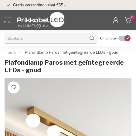
50 dagen bedenkti
Gratis verzending vanaf €55,-
Klarna
0
MENU
€
Incl. btw
Home
/
Plafondlamp Paros met geïntegreerde LEDs - goud
Plafondlamp Paros met geïntegreerde
LEDs - goud