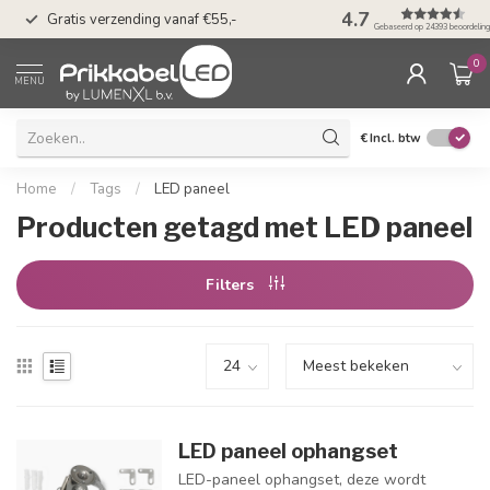
50 dagen bedenkti
4.7
Gratis verzending vanaf €55,-
Klarna
Gebaseerd op 24393 beoordelin
0
MENU
€
Incl. btw
Home
/
Tags
/
LED paneel
Producten getagd met LED paneel
Filters
LED paneel ophangset
LED-paneel ophangset, deze wordt