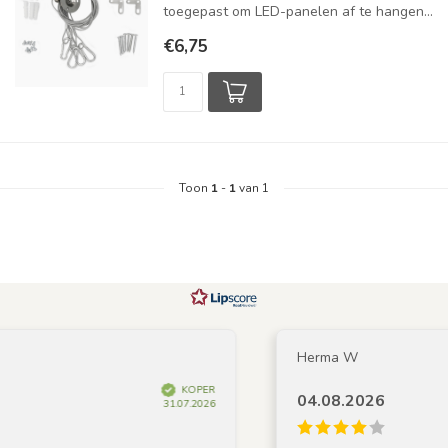
toegepast om LED-panelen af te hangen...
€6,75
Toon
1
-
1
van 1
Herma W
KOPER
04.08.2026
31.07.2026