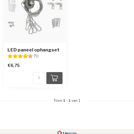
LED paneel ophangset
Beoordeling:
4.6 uit 5 sterren
(5)
€6,75
Toon
1
-
1
van 1