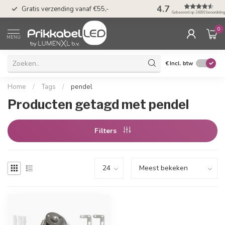
50 dagen bedenkti
4.7
Gratis verzending vanaf €55,-
Klarna
Gebaseerd op 24393 beoordelin
0
MENU
€
Incl. btw
Home
/
Tags
/
pendel
Producten getagd met pendel
Filters