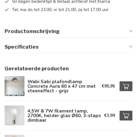
50 dagen bedenktijd & Betaal achteraf met Klarna
Tel: ma-do tot 23.00, vr tot 21.00, za tot 17.00 uur
Productomschrijving
Specificaties
Gerelateerde producten
Wabi Sabi plafondlamp
Concrete Aura 60 x 47 cm met
€95,95
steeneffect - grijs
4,5W & 7W filament lamp,
2700K, helder glas Ø60, 3-staps
€3,99
dimbaar