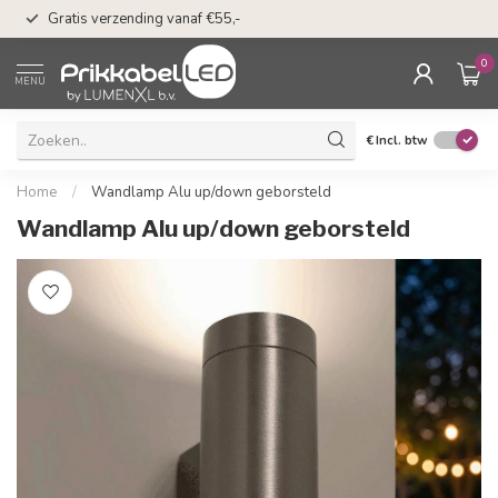
n
50 dagen bedenkti
Gratis verzending vanaf €55,-
Klarna
0
MENU
€
Incl. btw
Home
/
Wandlamp Alu up/down geborsteld
Wandlamp Alu up/down geborsteld