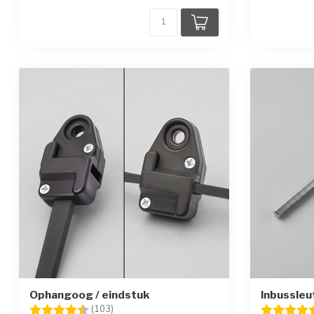
Ophangoog / eindstuk
Inbussleu
Beoordeling:
4.6 uit 5 sterren
Beoordelin
(103)