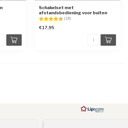
en
Schakelset met
afstandsbediening voor buiten
rren
Beoordeling:
4.6 uit 5 sterren
(18)
€17,95