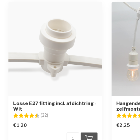
Losse E27 fitting incl. afdichtring -
Hangende f
Wit
zelfmonta
Beoordeling:
4.8 uit 5 sterren
Beoordelin
(22)
€1,20
€2,25