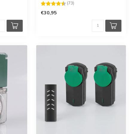
Beoordeling:
4.5 uit 5 sterren
(73)
€30,95