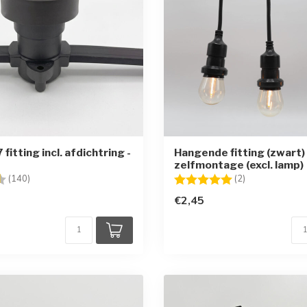
fitting incl. afdichtring -
Hangende fitting (zwart) 
zelfmontage (excl. lamp)
g:
4.6 uit 5 sterren
Beoordeling:
5.0 uit 5 sterr
(140)
(2)
€2,45