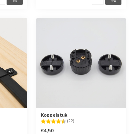
Koppelstuk
erren
Beoordeling:
4.1 uit 5 sterren
(22)
€4,50