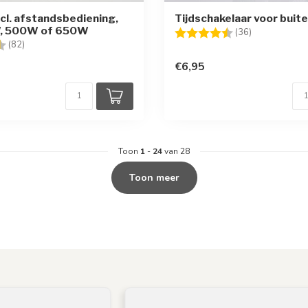
cl. afstandsbediening,
Tijdschakelaar voor buit
, 500W of 650W
Beoordeling:
4.4 uit 5 ste
(36)
g:
4.7 uit 5 sterren
(82)
€6,95
Toon
1
-
24
van 28
Toon meer