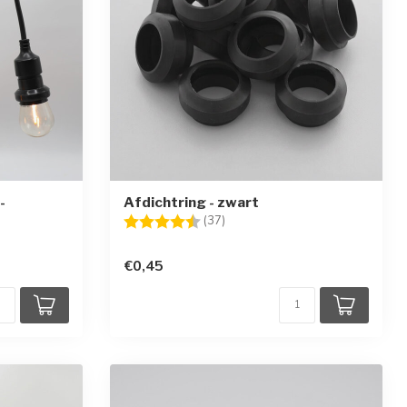
-
Afdichtring - zwart
Beoordeling:
4.6 uit 5 sterren
(37)
en
€0,45