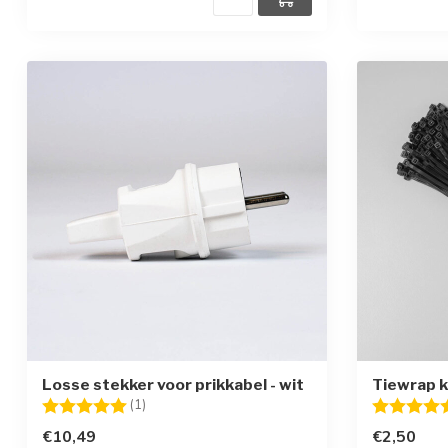
Losse stekker voor prikkabel - wit
Tiewrap k
Beoordeling:
5.0 uit 5 sterren
Beoordelin
(1)
€10,49
€2,50