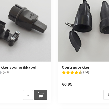
kker voor prikkabel
Contrastekker
g:
4.3 uit 5 sterren
Beoordeling:
4.4 uit 5 ste
(43)
(34)
€6,95