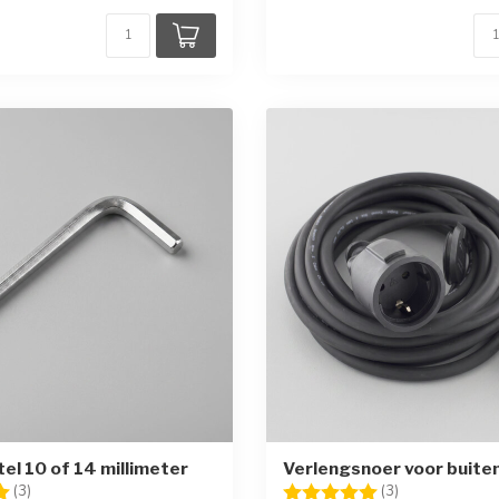
tel 10 of 14 millimeter
Verlengsnoer voor buite
g:
5.0 uit 5 sterren
Beoordeling:
5.0 uit 5 sterr
(3)
(3)