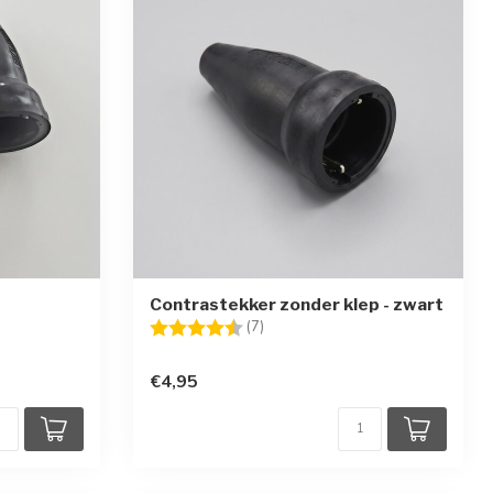
Contrastekker zonder klep - zwart
rren
Beoordeling:
4.9 uit 5 sterren
(7)
€4,95