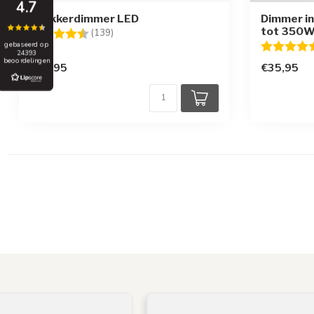
4.7
Stekkerdimmer LED
Dimmer in
tot 350W
Beoordeling:
4.4 uit 5 sterren
(139)
Beoordelin
gebaseerd op
24393
beoordelingen
€11,95
€35,95