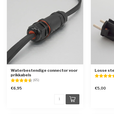
Waterbestendige connector voor
Losse ste
prikkabels
Beoordelin
Beoordeling:
4.6 uit 5 sterren
(65)
€6,95
€5,00