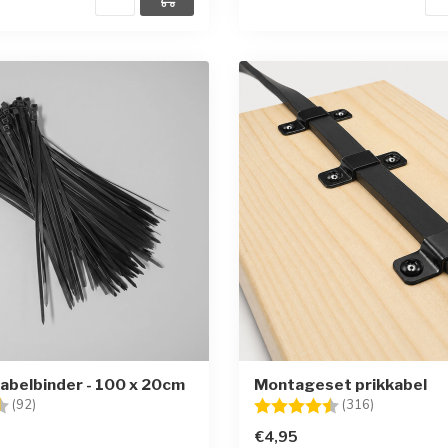
abelbinder - 100 x 20cm
Montageset prikkabel
g:
4.6 uit 5 sterren
Beoordeling:
4.7 uit 5 st
(92)
(316)
€4,95