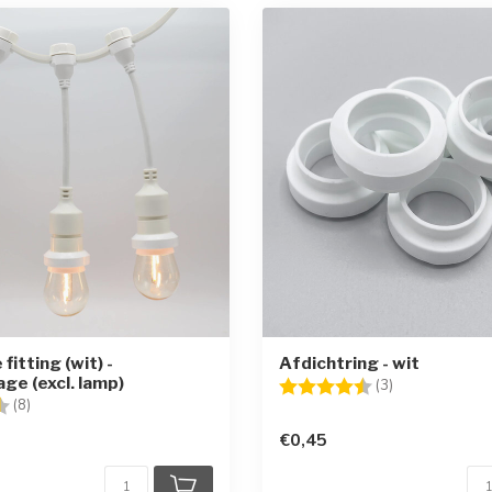
itting (wit) -
Afdichtring - wit
ge (excl. lamp)
Beoordeling:
4.3 uit 5 sterr
(3)
g:
4.8 uit 5 sterren
(8)
€0,45