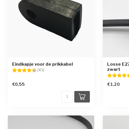
Eindkapje voor de prikkabel
Losse E27 
zwart
Beoordeling:
4.4 uit 5 sterren
(41)
Beoordelin
€0,55
€1,20